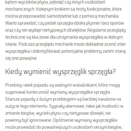
kątem wycieków płynu, pęknięć czy innych uszkodzeń
mechanicznych. Kolejnym krokiem są testy funkcjonalne, które
można przeprowadzić samodzielnie lub z pomocą mechanika.
Warto sprawdzić, czy pedał sprzęgła działa płynnie i bez oporów
oraz czy nie wydaje nietypowych dźwięków. Regularne przeglądy
techniczne są kluczowe dla utrzymania wysprzęglika w dobrym
stanie. Podczas przeglądu mechanik może dokładnie ocenić stan
wysprzęglika i zidentyfikować potencjalne problemy zanim staną
się one poważne.
Kiedy wymienić wysprzęglik sprzęgła?
Przebieg i wiek pojazdu są ważnymi wskaźnikami, które mogą
sugerować konieczność wymiany wysprzęglika sprzęgła.
Starsze pojazdy z dużym przebiegiem są bardziej narażone na
zużycie tego elementu. Sygnały alarmowe, takie jak trudności w
zmianie biegów, wycieki płynu czy nietypowe dźwięki, nie
powinny być ignorowane. Opóźnienie wymiany wysprzęglika
może prowadzić do poważniejszych uszkodzeń skrzyni biegów,