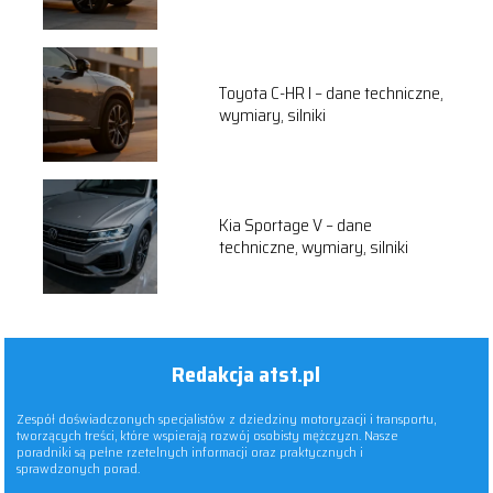
Toyota C-HR I – dane techniczne,
wymiary, silniki
Kia Sportage V – dane
techniczne, wymiary, silniki
Redakcja atst.pl
Zespół doświadczonych specjalistów z dziedziny motoryzacji i transportu,
tworzących treści, które wspierają rozwój osobisty mężczyzn. Nasze
poradniki są pełne rzetelnych informacji oraz praktycznych i
sprawdzonych porad.