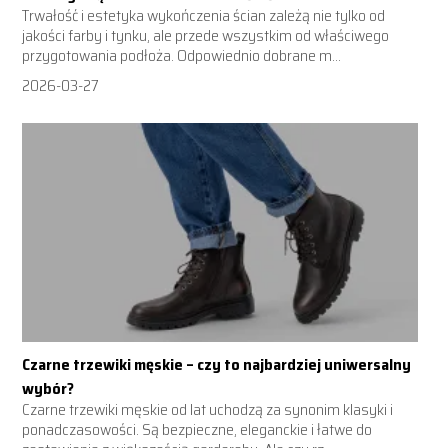
Trwałość i estetyka wykończenia ścian zależą nie tylko od
jakości farby i tynku, ale przede wszystkim od właściwego
przygotowania podłoża. Odpowiednio dobrane m...
2026-03-27
Czarne trzewiki męskie – czy to najbardziej uniwersalny
wybór?
Czarne trzewiki męskie od lat uchodzą za synonim klasyki i
ponadczasowości. Są bezpieczne, eleganckie i łatwe do