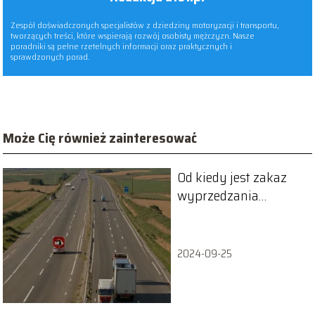
Zespół doświadczonych specjalistów z dziedziny motoryzacji i transportu,
tworzących treści, które wspierają rozwój osobisty mężczyzn. Nasze
poradniki są pełne rzetelnych informacji oraz praktycznych i
sprawdzonych porad.
Może Cię również zainteresować
Od kiedy jest zakaz
wyprzedzania
ciężarówek?
2024-09-25