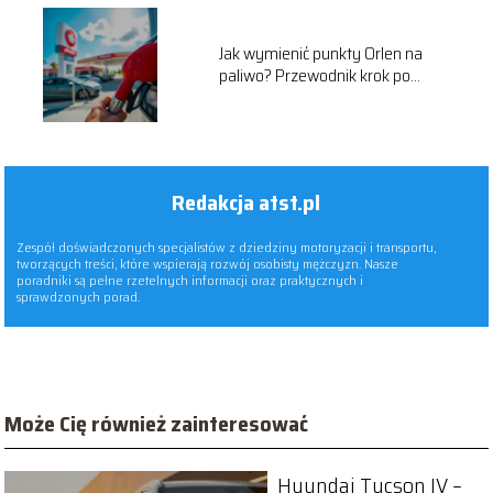
Jak wymienić punkty Orlen na
paliwo? Przewodnik krok po
kroku
Redakcja atst.pl
Zespół doświadczonych specjalistów z dziedziny motoryzacji i transportu,
tworzących treści, które wspierają rozwój osobisty mężczyzn. Nasze
poradniki są pełne rzetelnych informacji oraz praktycznych i
sprawdzonych porad.
Może Cię również zainteresować
Hyundai Tucson IV –