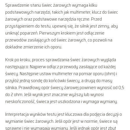
Sprawdzenie stanu świec żarowych wymaga kilku
podstawowych narzędzi, takich jak multimeter, klucz do świec
żarowych oraz podstawowe narzędzia ręczne. Przed
przystąpieniem do testu, upewnij się, że silnik jest zimny, aby
uniknąć poparzeń. Pierwszym krokiem jest odłączenie
przewodów zasilających od świec żarowych, co pozwoli na
dokładne zmierzenie ich oporu.
Krok po kroku, proces sprawdzania świec żarowych wygląda
następująco: Najpierw odłącz przewody zasilające od każdej
świecy. Następnie ustaw multimeter na pomiar oporu (ohm) i
przyłóż jedną sondę do końcówki świecy, a drugą do masy
silnika. Prawidłowy opór świecy żarowej powinien wynosić od 0,5
do 2 ohm. Jeśli wynik jest znacznie wyższy lub wynosi
nieskończoność, świeca jest uszkodzona i wymaga wymiany.
Interpretacja wyników testu jest kluczowa dla podjęcia decyzji o
wymianie świec żarowych. Jeśli opór jest w normie, świece są
sprawne i nie wymagają wymiany. Jeśli jednak opór jest zbyt