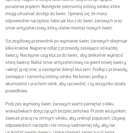
porażenia prądem. Następnie zdemontuj osłony silnika, które
mogą utrudniać dostęp do świec. Upewnij się, że masz
odpowiednie narzędzia, takie jak klucz do świec żarowych oraz
smar antyzatarciowy, który ułatwi montaż nowych świec.
Szczegółowy przewodnik po wymianie świec żarowych obejmuje
kilka kroków. Najpierw odłącz przewody zasilające od każdej
świecy. Następnie użyj klucza do świec, aby delikatnie wykręcić
starą świecę. Nałóż smar antyzatarciowy na gwint nowej świecy
i wkręć ją ręcznie, a następnie dokręć kluczem. Podłącz przewody
zasilające i zamontuj osłony silnika. Na koniec podłącz
akumulator i uruchom silnik, aby sprawdzić, czy wszystko działa
prawidłowo.
Podczas wymiany świec żarowych warto pamiętać o kilku
wskazówkach dotyczących bezpieczeństwa. Przede wszystkim,
zawsze pracuj na zimnym silniku, aby uniknąć poparzeń. Używaj
odpowiednich narzędzi i nie stosuj nadmiernej siły, aby nie
uszkodzić gwintu świecy. Unikaj również zanieczyszczenia