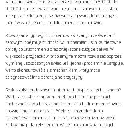
wymieniać świece żarowe. Zaleca się wymianę co 80 000 do
100 000 kilometrów, ale warto regularnie sprawdzać ich stan.
Inne pytanie dotyczy kosztów wymiany świec, które mogą się
różnić w zależności od modelu pojazdu i rodzaju świec.
Rozwiązania typowych problemów związanych ze świecami
żarowymi obejmują trudności w uruchamianiu silnika, nierówne
obroty po uruchomieniu oraz zwiększone zużycie paliwa. W
większości przypadków, problemy te można rozwiązać poprzez
wymianę uszkodzonych świec. Jeśli jednak problem nie ustępuje,
warto skonsultować się z mechanikiem, który może
zdiagnozować inne potencjalne przyczyny.
Gdzie szukać dodatkowych informacji i wsparcia technicznego?
Warto korzystać z forów internetowych, grup na portalach
społecznościowych oraz specjalistycznych stron internetowych
poświęconych motoryzacji. Wiele z tych źródeł oferuje
szczegółowe poradniki, filmy instruktażowe oraz możliwość
zadawania pytań ekspertom. W przypadku poważniejszych