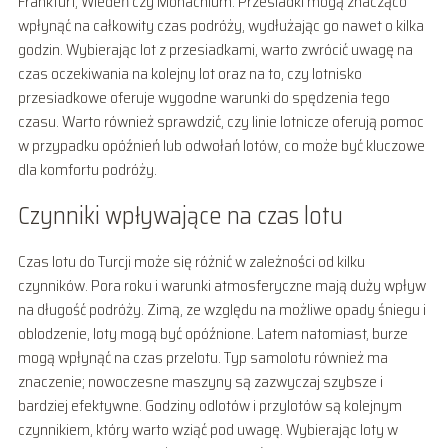
Frankfurt, Wiedeń czy Monachium. Przesiadki mogą znacząco
wpłynąć na całkowity czas podróży, wydłużając go nawet o kilka
godzin. Wybierając lot z przesiadkami, warto zwrócić uwagę na
czas oczekiwania na kolejny lot oraz na to, czy lotnisko
przesiadkowe oferuje wygodne warunki do spędzenia tego
czasu. Warto również sprawdzić, czy linie lotnicze oferują pomoc
w przypadku opóźnień lub odwołań lotów, co może być kluczowe
dla komfortu podróży.
Czynniki wpływające na czas lotu
Czas lotu do Turcji może się różnić w zależności od kilku
czynników. Pora roku i warunki atmosferyczne mają duży wpływ
na długość podróży. Zimą, ze względu na możliwe opady śniegu i
oblodzenie, loty mogą być opóźnione. Latem natomiast, burze
mogą wpłynąć na czas przelotu. Typ samolotu również ma
znaczenie; nowoczesne maszyny są zazwyczaj szybsze i
bardziej efektywne. Godziny odlotów i przylotów są kolejnym
czynnikiem, który warto wziąć pod uwagę. Wybierając loty w