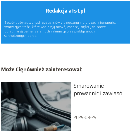
Redakcja atst.pl
Zespół doświadczonych specjalistów z dziedziny motoryzacji i transportu,
tworzących treści, które wspierają rozwój osobisty mężczyzn. Nasze
poradniki są pełne rzetelnych informacji oraz praktycznych i
sprawdzonych porad.
Może Cię również zainteresować
Smarowanie
prowadnic i zawiasów
w samochodzie przed
zimą
2025-08-25