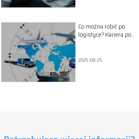
Co można robić po
logistyce? Kariera po
zdobyciu
wykształcenia
logistycznego
2025-08-25