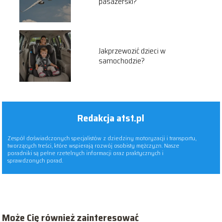
pasażerski?
Jakprzewozić dzieci w
samochodzie?
Redakcja atst.pl
Zespół doświadczonych specjalistów z dziedziny motoryzacji i transportu,
tworzących treści, które wspierają rozwój osobisty mężczyzn. Nasze
poradniki są pełne rzetelnych informacji oraz praktycznych i
sprawdzonych porad.
Może Cię również zainteresować